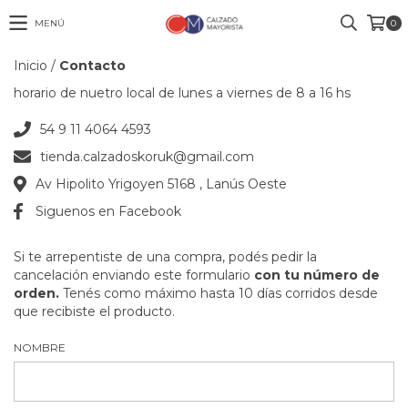
MENÚ
0
Inicio
/
Contacto
horario de nuetro local de lunes a viernes de 8 a 16 hs
54 9 11 4064 4593
tienda.calzadoskoruk@gmail.com
Av Hipolito Yrigoyen 5168 , Lanús Oeste
Siguenos en Facebook
Si te arrepentiste de una compra, podés pedir la
cancelación enviando este formulario
con tu número de
orden.
Tenés como máximo hasta 10 días corridos desde
que recibiste el producto.
NOMBRE