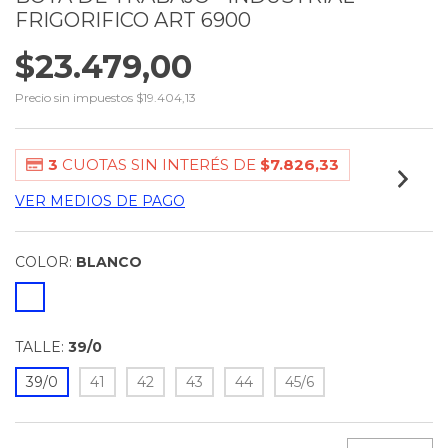
FRIGORIFICO ART 6900
$23.479,00
Precio sin impuestos
$19.404,13
3
CUOTAS SIN INTERÉS DE
$7.826,33
VER MEDIOS DE PAGO
COLOR:
BLANCO
TALLE:
39/0
39/0
41
42
43
44
45/6