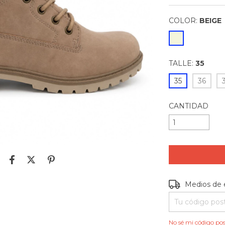
COLOR:
BEIGE
TALLE:
35
35
36
CANTIDAD
Entregas para e
Medios de 
No sé mi código pos