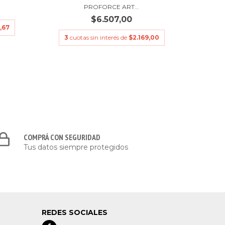
PROFORCE ART...
$6.507,00
,67
3
cu
3
cuotas sin interés de
$2.169,00
COMPRÁ CON SEGURIDAD
Tus datos siempre protegidos
REDES SOCIALES