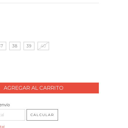
37
38
39
40
l CP:
CAMBIAR CP
envío
CALCULAR
tal